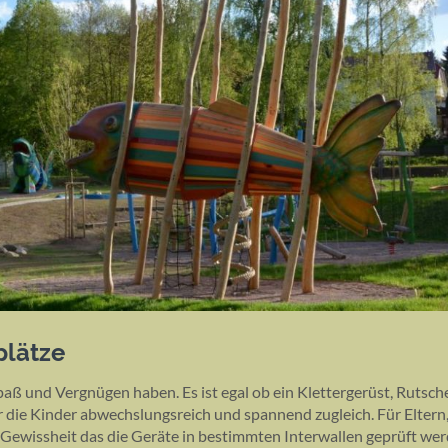
plätze
paß und Vergnügen haben. Es ist egal ob ein Klettergerüst, Rutsch
r die Kinder abwechslungsreich und spannend zugleich. Für Eltern
ie Gewissheit das die Geräte in bestimmten Interwallen geprüft we