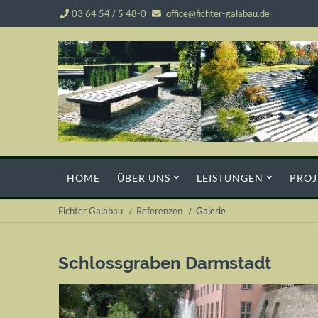
03 64 54 / 5 48-0
office@fichter-galabau.de
Navigation
HOME
ÜBER UNS
LEISTUNGEN
PROJ
überspringen
Fichter Galabau
Referenzen
Galerie
Schlossgraben Darmstadt