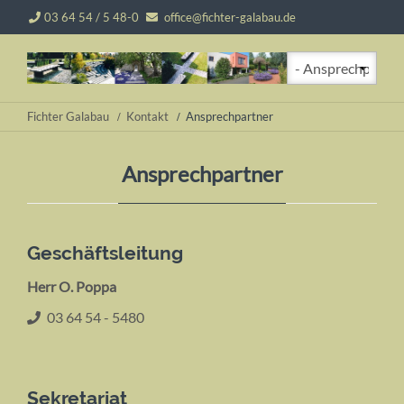
03 64 54 / 5 48-0
office@fichter-galabau.de
Zielseite
Fichter Galabau
Kontakt
Ansprechpartner
Ansprechpartner
Geschäftsleitung
Herr O. Poppa
03 64 54 - 5480
Sekretariat