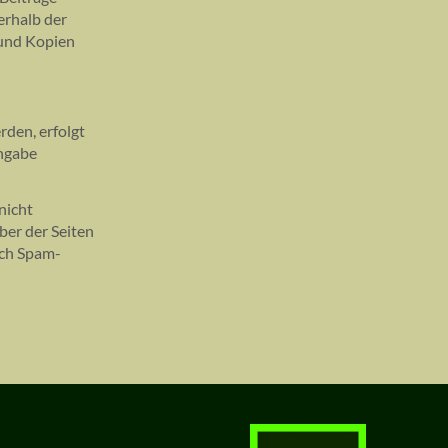
erhalb der
 und Kopien
den, erfolgt
Angabe
nicht
ber der Seiten
rch Spam-