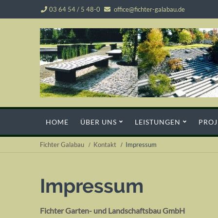
03 64 54 / 5 48-0
office@fichter-galabau.de
Navigation
HOME
ÜBER UNS
LEISTUNGEN
PROJ
überspringen
Fichter Galabau
Kontakt
Impressum
Impressum
Fichter Garten- und Landschaftsbau GmbH