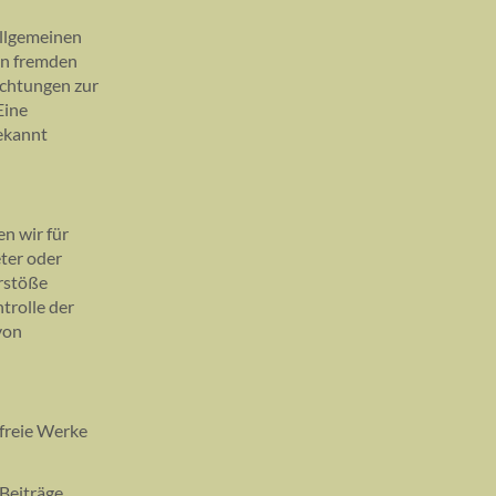
allgemeinen
ten fremden
ichtungen zur
Eine
bekannt
n wir für
eter oder
erstöße
trolle der
von
zfreie Werke
 Beiträge