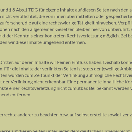
und § 8 Abs.1 TDG für eigene Inhalte auf diesen Seiten nach den 
 nicht verpflichtet, die von ihnen übermittelten oder gespeicher
forschen, die auf eine rechtswidrige Tätigkeit hinweisen. Verpfl
onen nach den allgemeinen Gesetzen bleiben hiervon unberührt. 
nkt der Kenntnis einer konkreten Rechtsverletzung möglich. Bei 
en wir diese Inhalte umgehend entfernen.
itter, auf deren Inhalte wir keinen Einfluss haben. Deshalb könne
ür die Inhalte der verlinkten Seiten ist stets der jeweilige Anbi
Seiten wurden zum Zeitpunkt der Verlinkung auf mögliche Rechtsv
 der Verlinkung nicht erkennbar. Eine permanente inhaltliche Kon
unkte einer Rechtsverletzung nicht zumutbar. Bei bekannt werden 
hend entfernen.
errechte anderer zu beachten bzw. auf selbst erstellte sowie lizen
 Werke auf diesen Seiten unterliegen dem deutschen Urheberrecht.